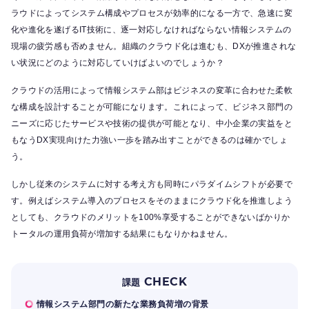
ラウドによってシステム構成やプロセスが効率的になる一方で、急速に変
化や進化を遂げるIT技術に、逐一対応しなければならない情報システムの
現場の疲労感も否めません。組織のクラウド化は進むも、DXが推進されな
い状況にどのように対応していけばよいのでしょうか？
クラウドの活用によって情報システム部はビジネスの変革に合わせた柔軟
な構成を設計することが可能になります。これによって、ビジネス部門の
ニーズに応じたサービスや技術の提供が可能となり、中小企業の実益をと
もなうDX実現向けた力強い一歩を踏み出すことができるのは確かでしょ
う。
しかし従来のシステムに対する考え方も同時にパラダイムシフトが必要で
す。例えばシステム導入のプロセスをそのままにクラウド化を推進しよう
としても、クラウドのメリットを100%享受することができないばかりか
トータルの運用負荷が増加する結果にもなりかねません。
CHECK
課題
情報システム部門の新たな業務負荷増の背景