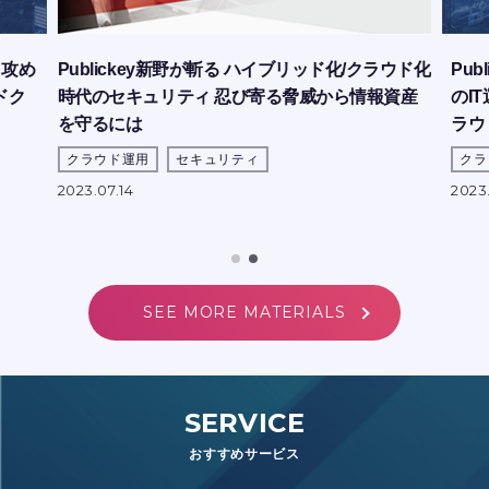
 攻め
Pub
Publickey新野が斬る ハイブリッド化/クラウド化
ドク
のI
時代のセキュリティ 忍び寄る脅威から情報資産
ラウ
を守るには
クラ
クラウド運用
セキュリティ
2023.
2023.07.14
SEE MORE MATERIALS
SERVICE
おすすめサービス