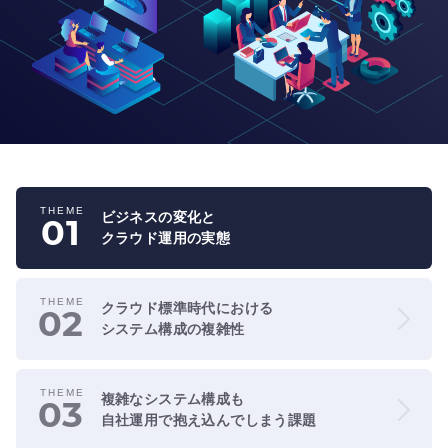
THEME
ビジネスの変化と
01
クラウド運用の実態
THEME
クラウド標準時代における
02
システム構成の複雑性
THEME
複雑なシステム構成も
03
自社運用で抱え込んでしまう課題